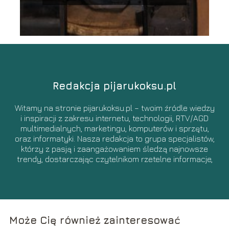
Redakcja pijarukoksu.pl
Witamy na stronie pijarukoksu.pl – twoim źródle wiedzy
i inspiracji z zakresu internetu, technologii, RTV/AGD
multimedialnych, marketingu, komputerów i sprzętu,
oraz informatyki. Nasza redakcja to grupa specjalistów,
którzy z pasją i zaangażowaniem śledzą najnowsze
trendy, dostarczając czytelnikom rzetelne informacje,
porady, oraz inspiracje z obszarów związanych z
nowoczesnym światem cyfrowym.
Może Cię również zainteresować